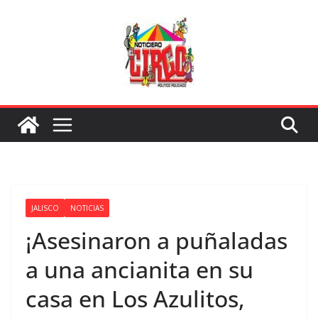
Saltar
al
contenido
JALISCO
NOTICIAS
¡Asesinaron a puñaladas
a una ancianita en su
casa en Los Azulitos,