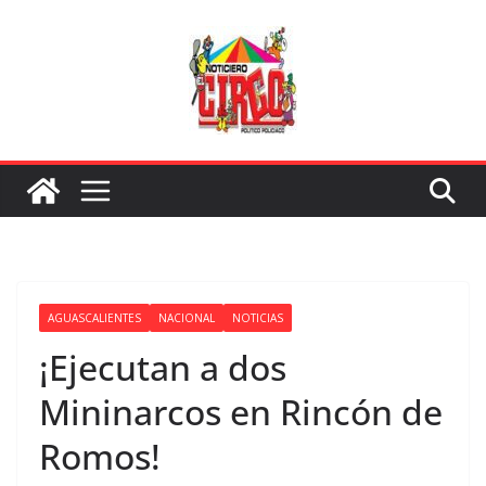
Saltar
al
contenido
AGUASCALIENTES
NACIONAL
NOTICIAS
¡Ejecutan a dos
Mininarcos en Rincón de
Romos!