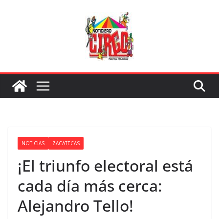
Saltar
al
contenido
NOTICIAS
ZACATECAS
¡El triunfo electoral está
cada día más cerca:
Alejandro Tello!