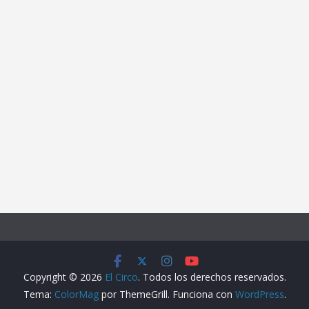
Copyright © 2026
El Circo
. Todos los derechos reservados.
Tema:
ColorMag
por ThemeGrill. Funciona con
WordPress
.