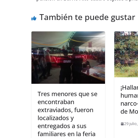
También te puede gustar
¡Halla
Tres menores que se
human
encontraban
narco
extraviados, fueron
de Mo
localizados y
29 julio
entregados a sus
familiares en la feria