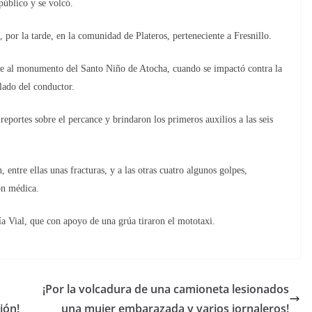
público y se volcó.
 por la tarde, en la comunidad de Plateros, perteneciente a Fresnillo.
uce al monumento del Santo Niño de Atocha, cuando se impactó contra la
 lado del conductor.
reportes sobre el percance y brindaron los primeros auxilios a las seis
, entre ellas unas fracturas, y a las otras cuatro algunos golpes,
ón médica.
ía Vial, que con apoyo de una grúa tiraron el mototaxi.
¡Por la volcadura de una camioneta lesionados
ión!
una mujer embarazada y varios jornaleros!