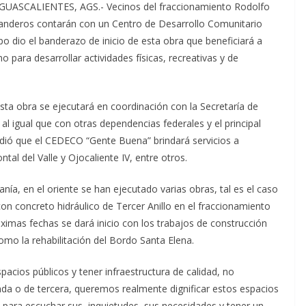
GUASCALIENTES, AGS.- Vecinos del fraccionamiento Rodolfo
anderos contarán con un Centro de Desarrollo Comunitario
o dio el banderazo de inicio de esta obra que beneficiará a
 para desarrollar actividades físicas, recreativas y de
esta obra se ejecutará en coordinación con la Secretaría de
al igual que con otras dependencias federales y el principal
ñadió que el CEDECO “Gente Buena” brindará servicios a
al del Valle y Ojocaliente IV, entre otros.
nía, en el oriente se han ejecutado varias obras, tal es el caso
on concreto hidráulico de Tercer Anillo en el fraccionamiento
imas fechas se dará inicio con los trabajos de construcción
omo la rehabilitación del Bordo Santa Elena.
acios públicos y tener infraestructura de calidad, no
da o de tercera, queremos realmente dignificar estos espacios
 para escuchar sus inquietudes, sus necesidades y tener un