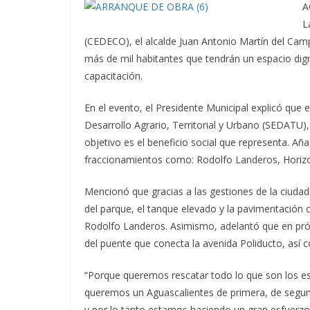
A
L
(CEDECO), el alcalde Juan Antonio Martín del Camp
más de mil habitantes que tendrán un espacio digno
capacitación.
En el evento, el Presidente Municipal explicó que 
Desarrollo Agrario, Territorial y Urbano (SEDATU), 
objetivo es el beneficio social que representa. A
fraccionamientos como: Rodolfo Landeros, Horizont
Mencionó que gracias a las gestiones de la ciudada
del parque, el tanque elevado y la pavimentación c
Rodolfo Landeros. Asimismo, adelantó que en próx
del puente que conecta la avenida Poliducto, así c
“Porque queremos rescatar todo lo que son los esp
queremos un Aguascalientes de primera, de segun
y por lo tanto estamos haciendo un gran esfuerzo