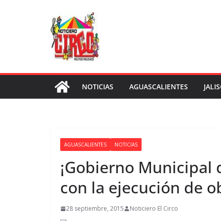
Saltar
al
contenido
NOTICIAS
AGUASCALIENTES
JALI
AGUASCALIENTES
NOTICIAS
¡Gobierno Municipal 
con la ejecución de ob
28 septiembre, 2015
Noticiero El Circo