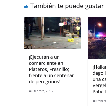
También te puede gustar
¡Ejecutan a un
comerciante en
¡Halla
Plateros, Fresnillo;
degol
frente a un centenar
una c
de peregrinos!
Vergel
Pabel
6 febrero, 2018
6 febre