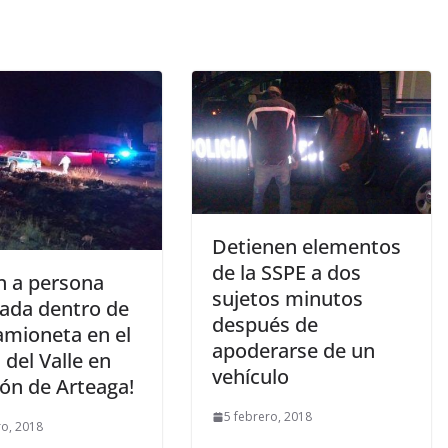
Detienen elementos
de la SSPE a dos
n a persona
sujetos minutos
lada dentro de
después de
amioneta en el
apoderarse de un
 del Valle en
vehículo
lón de Arteaga!
5 febrero, 2018
ro, 2018