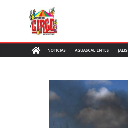
Saltar
al
contenido
NOTICIAS
AGUASCALIENTES
JALI