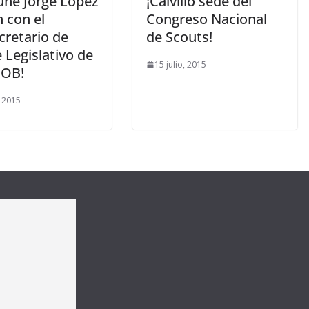
úne Jorge López
¡Calvillo sede del
 con el
Congreso Nacional
cretario de
de Scouts!
 Legislativo de
15 julio, 2015
GOB!
, 2015