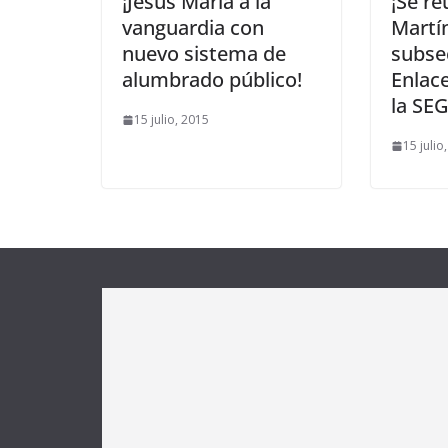
¡Jesús María a la
¡Se re
vanguardia con
Martín
nuevo sistema de
subse
alumbrado público!
Enlace
la SE
15 julio, 2015
15 julio