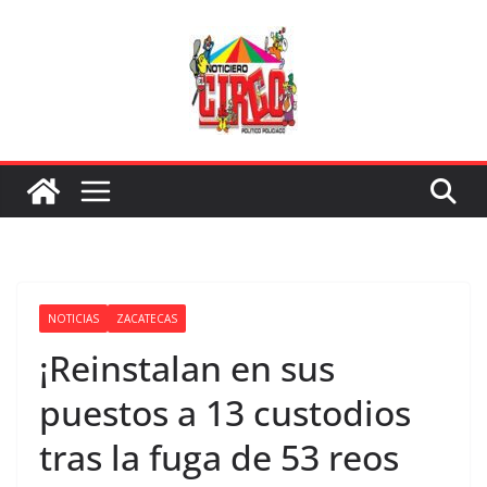
Saltar
al
contenido
NOTICIAS
ZACATECAS
¡Reinstalan en sus
puestos a 13 custodios
tras la fuga de 53 reos