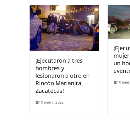
¡Ejecu
mujere
¡Ejecutaron a tres
un ho
hombres y
evento
lesionaron a otro en
Rincón Marianita,
10 ener
Zacatecas!
10 enero, 2022