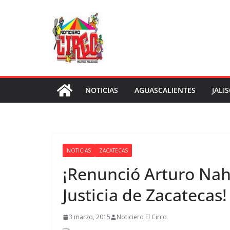
Saltar
al
contenido
NOTICIAS
AGUASCALIENTES
JALI
NOTICIAS
ZACATECAS
¡Renunció Arturo Nah
Justicia de Zacatecas!
3 marzo, 2015
Noticiero El Circo