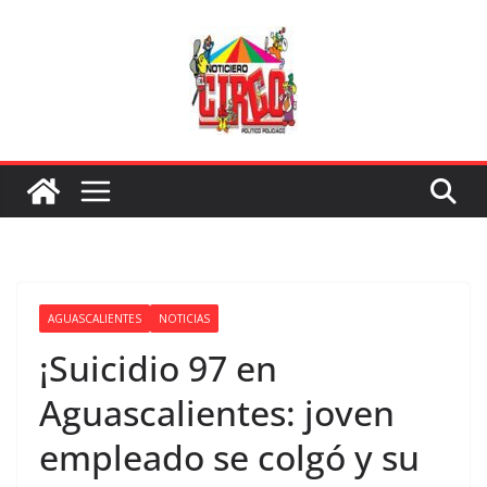
Saltar
al
contenido
AGUASCALIENTES
NOTICIAS
¡Suicidio 97 en
Aguascalientes: joven
empleado se colgó y su