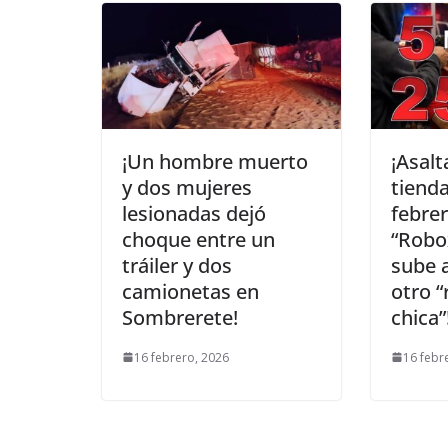
¡Un hombre muerto
¡Asalt
y dos mujeres
tiend
lesionadas dejó
febrer
choque entre un
“Robo
tráiler y dos
sube a
camionetas en
otro “
Sombrerete!
chica”
16 febrero, 2026
16 febr