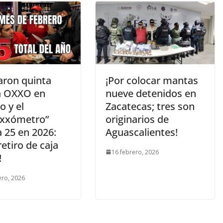
aron quinta
¡Por colocar mantas
a OXXO en
nueve detenidos en
o y el
Zacatecas; tres son
xxómetro”
originarios de
 25 en 2026:
Aguascalientes!
retiro de caja
16 febrero, 2026
!
ero, 2026