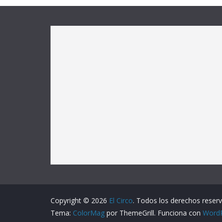
Copyright © 2026
El Circo
. Todos los derechos reser
Tema:
ColorMag
por ThemeGrill. Funciona con
Word