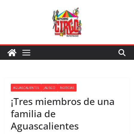
Saltar
al
contenido
AGUASCALIENTES
JALISCO
NOTICIAS
¡Tres miembros de una
familia de
Aguascalientes