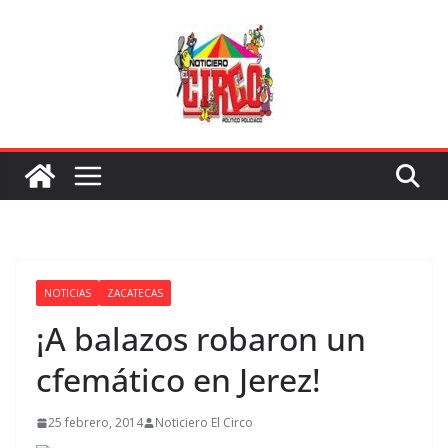
Saltar
al
contenido
NOTICIAS
ZACATECAS
¡A balazos robaron un
cfemático en Jerez!
25 febrero, 2014
Noticiero El Circo