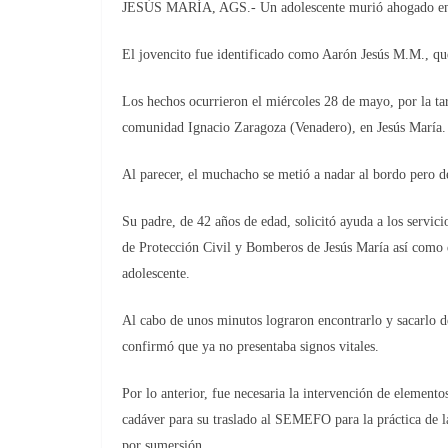
JESÚS MARÍA, AGS.- Un adolescente murió ahogado en un
El jovencito fue identificado como Aarón Jesús M.M., qu
Los hechos ocurrieron el miércoles 28 de mayo, por la tar
comunidad Ignacio Zaragoza (Venadero), en Jesús María.
Al parecer, el muchacho se metió a nadar al bordo pero de
Su padre, de 42 años de edad, solicitó ayuda a los servic
de Protección Civil y Bomberos de Jesús María así como 
adolescente.
Al cabo de unos minutos lograron encontrarlo y sacarlo d
confirmó que ya no presentaba signos vitales.
Por lo anterior, fue necesaria la intervención de elemento
cadáver para su traslado al SEMEFO para la práctica de la
por sumersión.