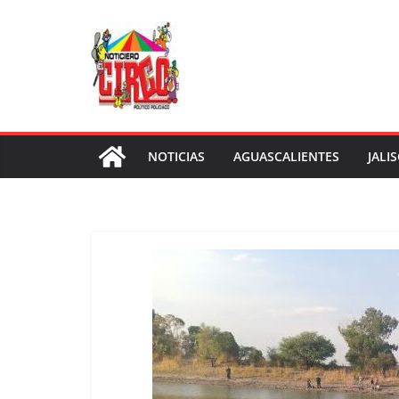
Saltar
al
contenido
NOTICIAS
AGUASCALIENTES
JALI