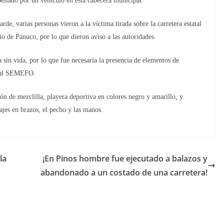
lado por un vehículo en esta cabecera municipal.
de, varias personas vieron a la víctima tirada sobre la carretera estatal
 de Pánuco, por lo que dieron aviso a las autoridades.
a sin vida, por lo que fue necesaria la presencia de elementos de
lo al SEMEFO.
lón de mezclilla, playera deportiva en colores negro y amarillo, y
ajes en brazos, el pecho y las manos.
la
¡En Pinos hombre fue ejecutado a balazos y
abandonado a un costado de una carretera!