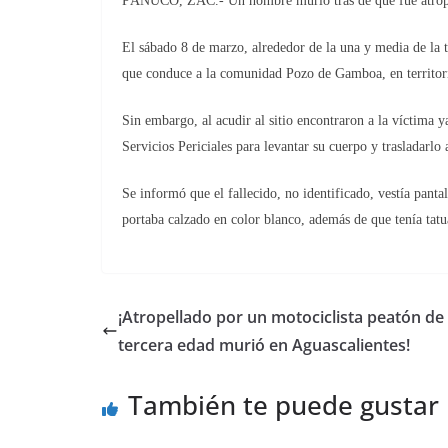
PÁNUCO, ZAC.- Un hombre murió tras de que fue atropel
El sábado 8 de marzo, alrededor de la una y media de la tar
que conduce a la comunidad Pozo de Gamboa, en territorio
Sin embargo, al acudir al sitio encontraron a la víctima y
Servicios Periciales para levantar su cuerpo y trasladar
Se informó que el fallecido, no identificado, vestía panta
portaba calzado en color blanco, además de que tenía tatu
¡Atropellado por un motociclista peatón de 
tercera edad murió en Aguascalientes!
También te puede gustar