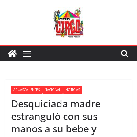
Saltar
al
contenido
AGUASCALIENTES
NACIONAL
NOTICIAS
Desquiciada madre
estranguló con sus
manos a su bebe y