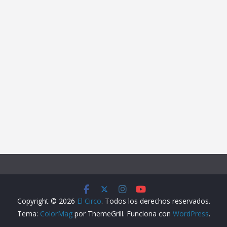
Copyright © 2026
El Circo
. Todos los derechos reservados.
Tema:
ColorMag
por ThemeGrill. Funciona con
WordPress
.