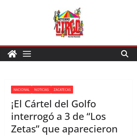
Saltar
al
contenido
NACIONAL
NOTICIAS
ZACATECAS
¡El Cártel del Golfo
interrogó a 3 de “Los
Zetas” que aparecieron