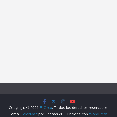
Copyright © 2026
El Circo
. Todos los derechos reservados.
Tema:
ColorMag
por ThemeGrill. Funciona con
WordPress
.