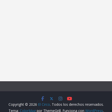
Copyright © 2026
El Circo
. Todos los derechos reservados.
Tema:
ColorMag
por ThemeGrill. Funciona con
WordPress
.