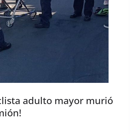
clista adulto mayor murió
mión!