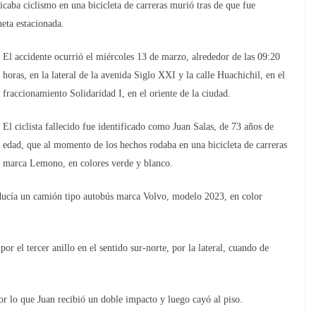
ciclismo en una bicicleta de carreras murió tras de que fue
eta estacionada.
E
l accidente
ocurrió el
miércoles
13 de marzo,
alrededor de las 09:20
horas, en la lateral de la avenida Siglo XXI y la calle Huachichil, en el
fraccionamiento Solidaridad I, en el oriente de la ciudad.
E
l ciclista
fallecido fue identificado como Juan Salas, de 73 años de
edad, que a
l momento de los hechos rodaba en una bicicleta de carreras
marca Lemono, en colores verde y blanco.
ducía un camión tipo autobús marca Volvo, modelo 2023, en color
r el tercer anillo en el sentido sur-norte, por la lateral, cuando de
r lo que Juan recibió un doble impacto y luego cayó al piso.