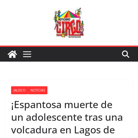
Saltar
al
contenido
JALISCO
NOTICIAS
¡Espantosa muerte de
un adolescente tras una
volcadura en Lagos de