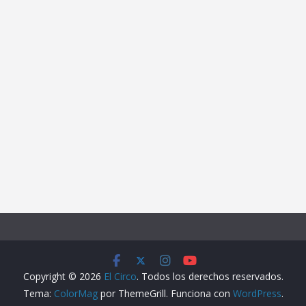
Copyright © 2026
El Circo
. Todos los derechos reservados.
Tema:
ColorMag
por ThemeGrill. Funciona con
WordPress
.