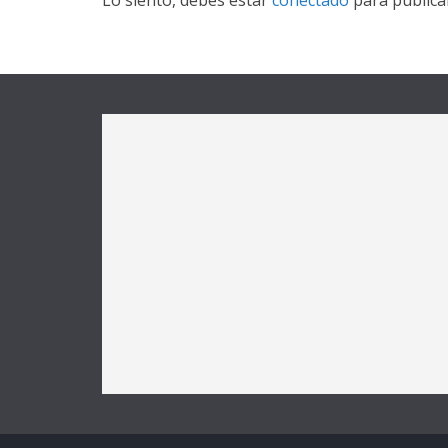
Lo siento, debes estar
conectado
para publica