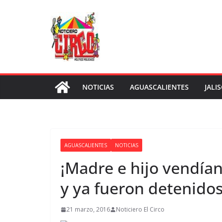
Saltar
al
contenido
NOTICIAS
AGUASCALIENTES
JALI
AGUASCALIENTES
NOTICIAS
¡Madre e hijo vendía
y ya fueron detenidos
21 marzo, 2016
Noticiero El Circo