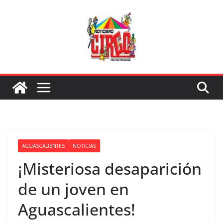
Saltar
al
contenido
AGUASCALIENTES
NOTICIAS
¡Misteriosa desaparición
de un joven en
Aguascalientes!