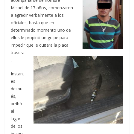
acompañante de nombre
Misael de 17 años, comenzaron
a agredir verbalmente a los
oficiales, hasta que en
determinado momento uno de
ellos le propinó un golpe para
impedir que le quitara la placa
trasera
.
Instant
es
despu
és,
arribó
al
lugar
de los
hecho