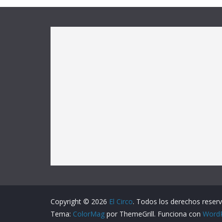
Copyright © 2026
El Circo
. Todos los derechos reser
Tema:
ColorMag
por ThemeGrill. Funciona con
Word