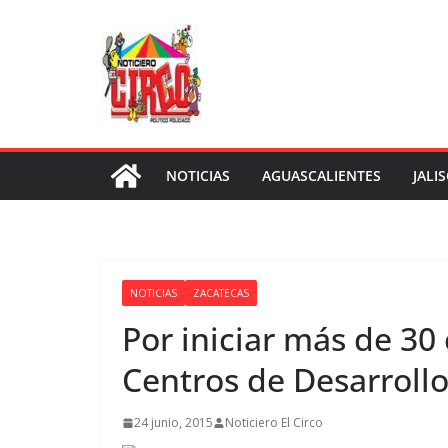
Saltar
al
contenido
NOTICIAS
AGUASCALIENTES
JALI
NOTICIAS
ZACATECAS
Por iniciar más de 30 
Centros de Desarroll
24 junio, 2015
Noticiero El Circo