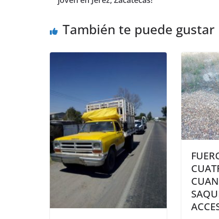
joven en Jerez, Zacatecas!
También te puede gustar
FUER
CUAT
CUA
SAQU
ACCE