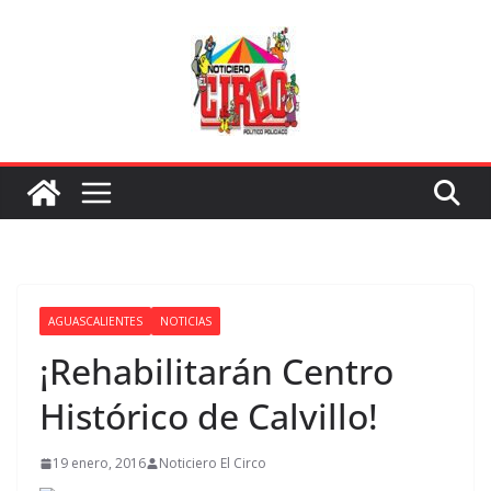
Saltar
al
contenido
AGUASCALIENTES
NOTICIAS
¡Rehabilitarán Centro
Histórico de Calvillo!
19 enero, 2016
Noticiero El Circo