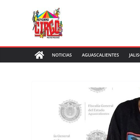
Saltar
al
contenido
NOTICIAS
AGUASCALIENTES
JALI