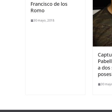
Francisco de los
Romo
30 mayo, 2018
Captu
Pabel
a dos 
poses
30 mayo