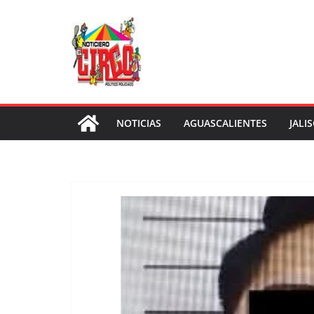
Saltar
al
contenido
NOTICIAS
AGUASCALIENTES
JALI