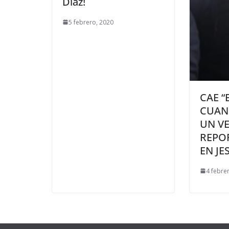
Díaz!
5 febrero, 2020
CAE “
CUAN
UN V
REPO
EN JE
4 febre