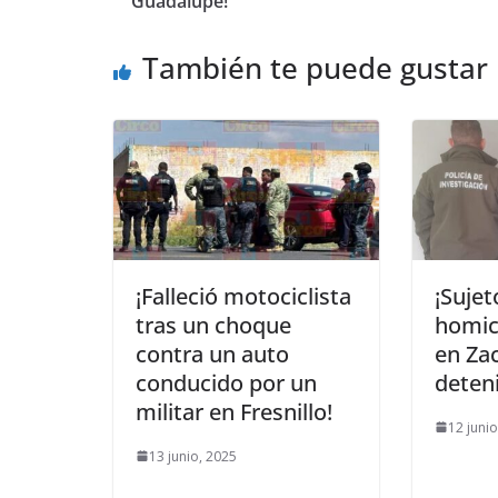
Guadalupe!
También te puede gustar
¡Falleció motociclista
¡Suje
tras un choque
homici
contra un auto
en Za
conducido por un
deteni
militar en Fresnillo!
12 juni
13 junio, 2025