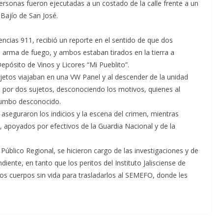
rsonas fueron ejecutadas a un costado de la calle frente a un
 Bajío de San José.
encias 911, recibió un reporte en el sentido de que dos
 arma de fuego, y ambos estaban tirados en la tierra a
Depósito de Vinos y Licores “Mi Pueblito”.
etos viajaban en una VW Panel y al descender de la unidad
a por dos sujetos, desconociendo los motivos, quienes al
 rumbo desconocido.
y aseguraron los indicios y la escena del crimen, mientras
co, apoyados por efectivos de la Guardia Nacional y de la
o Público Regional, se hicieron cargo de las investigaciones y de
diente, en tanto que los peritos del Instituto Jalisciense de
 los cuerpos sin vida para trasladarlos al SEMEFO, donde les