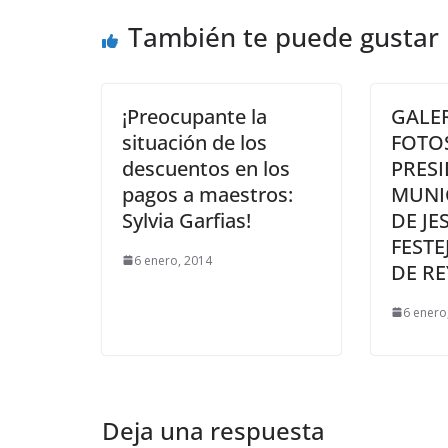
También te puede gustar
¡Preocupante la
GALER
situación de los
FOTO
descuentos en los
PRES
pagos a maestros:
MUNIC
Sylvia Garfias!
DE JE
FESTE
6 enero, 2014
DE RE
6 enero
Deja una respuesta