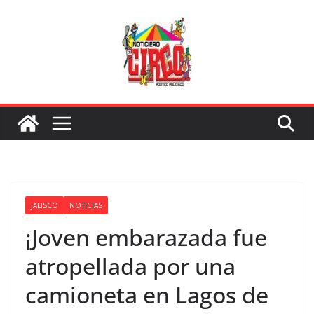
Saltar
al
contenido
JALISCO
NOTICIAS
¡Joven embarazada fue
atropellada por una
camioneta en Lagos de