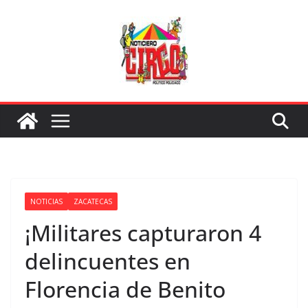
Saltar
al
contenido
NOTICIAS
ZACATECAS
¡Militares capturaron 4
delincuentes en
Florencia de Benito