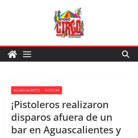
Saltar
al
contenido
AGUASCALIENTES
NOTICIAS
¡Pistoleros realizaron
disparos afuera de un
bar en Aguascalientes y