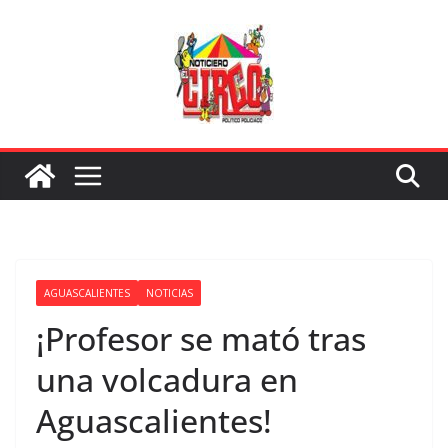
Saltar
al
contenido
AGUASCALIENTES
NOTICIAS
¡Profesor se mató tras
una volcadura en
Aguascalientes!