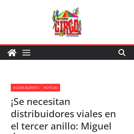
Saltar
al
contenido
AGUASCALIENTES
NOTICIAS
¡Se necesitan
distribuidores viales en
el tercer anillo: Miguel