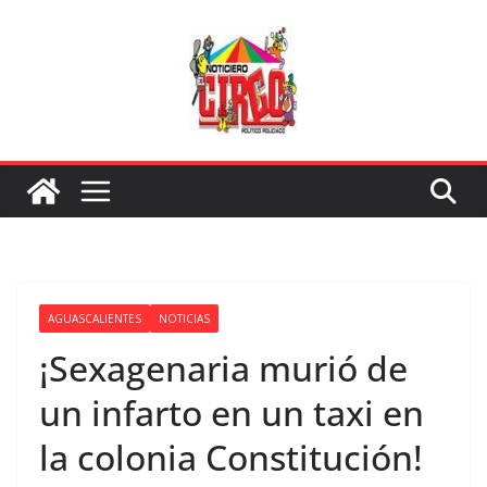
Saltar
al
contenido
AGUASCALIENTES
NOTICIAS
¡Sexagenaria murió de
un infarto en un taxi en
la colonia Constitución!