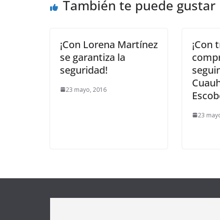
También te puede gustar
¡Con Lorena Martínez
¡Con t
se garantiza la
comp
seguridad!
segui
Cuau
23 mayo, 2016
Escob
23 mayo