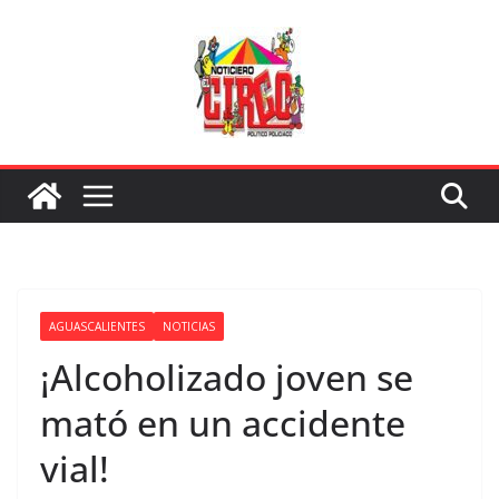
Saltar
al
contenido
AGUASCALIENTES
NOTICIAS
¡Alcoholizado joven se
mató en un accidente
vial!