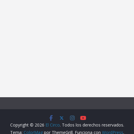
Copyright © 2026
El Circo
. Todos los derechos reservados.
Tema:
ColorMag
por ThemeGrill. Funciona con
WordPress
.