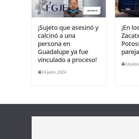
¡Sujeto que asesinó y
¡En lo
calcinó a una
Zacate
persona en
Potosí
Guadalupe ya fue
pareja
vinculado a proceso!
24 juni
24 junio, 2024