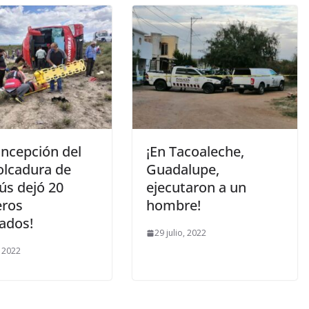
oncepción del
¡En Tacoaleche,
olcadura de
Guadalupe,
ús dejó 20
ejecutaron a un
eros
hombre!
nados!
29 julio, 2022
, 2022