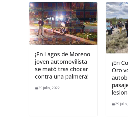
¡En Lagos de Moreno
joven automovilista
¡En C
se mató tras chocar
Oro v
contra una palmera!
autob
pasaj
29 julio, 2022
lesio
29 julio