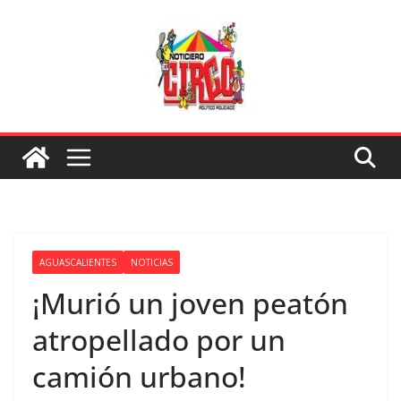
Saltar
al
contenido
AGUASCALIENTES
NOTICIAS
¡Murió un joven peatón
atropellado por un
camión urbano!