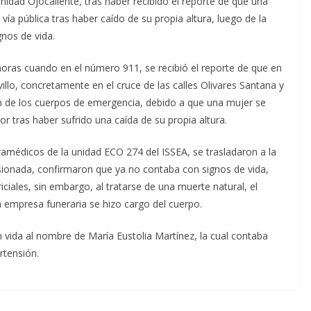
unidad Ojocaliente, tras haber recibido el reporte de que una
ía pública tras haber caído de su propia altura, luego de la
nos de vida.
horas cuando en el número 911, se recibió el reporte de que en
villo, concretamente en el cruce de las calles Olivares Santana y
ión de los cuerpos de emergencia, debido a que una mujer se
ior tras haber sufrido una caída de su propia altura.
aramédicos de la unidad ECO 274 del ISSEA, se trasladaron a la
lesionada, confirmaron que ya no contaba con signos de vida,
riciales, sin embargo, al tratarse de una muerte natural, el
a empresa funeraria se hizo cargo del cuerpo.
n vida al nombre de María Eustolia Martínez, la cual contaba
rtensión.