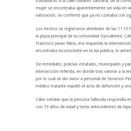
trasladaron a la calle Olivares Santana, de la com
mujer se encontraba aparentemente sin vida en la v
valoración, se confirmó que ya no contaba con sig
Los hechos se registraron alrededor de las 11:15 
la plaza principal de la comunidad Ojocaliente, Cal
Francisco Javier Mina, era requerida la intervenc
encontraba inconsciente en la vía pública, lo anter
De inmediato, policías estatales, municipales y p
intersección referida, en donde tras valorar a la 
por lo cual se dio aviso a personal de Servicios Pe
médico tratante expidió el acta de defunción y un
Cabe señalar que la persona fallecida respondía e
con 73 años de edad y tenía antecedentes de hipe