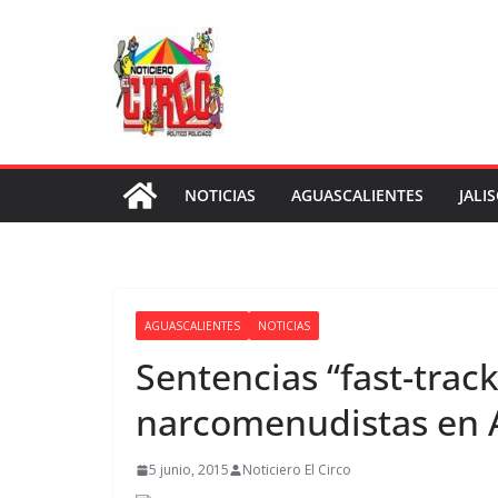
Saltar
al
contenido
NOTICIAS
AGUASCALIENTES
JALI
AGUASCALIENTES
NOTICIAS
Sentencias “fast-track
narcomenudistas en 
5 junio, 2015
Noticiero El Circo