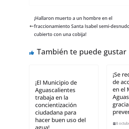
¡Hallaron muerto a un hombre en el
fraccionamiento Santa Isabel semi-desnudo
cubierto con una cobija!
También te puede gustar
¡Se r
de acc
¡El Municipio de
en el 
Aguascalientes
Aguas
trabaja en la
graci
concientización
preven
ciudadana para
hacer buen uso del
8 octub
agua!